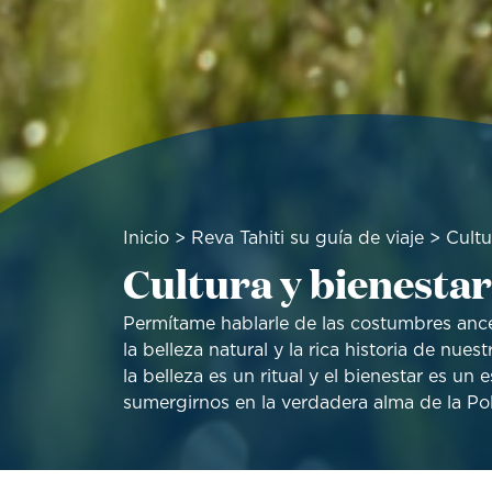
Sobrescribir
Inicio
Reva Tahiti su guía de viaje
Cultu
Cultura y bienestar
enlaces
de
ayuda
Permítame hablarle de las costumbres ancest
a
la belleza natural y la rica historia de nuestr
la
la belleza es un ritual y el bienestar es un 
navegación
sumergirnos en la verdadera alma de la Pol