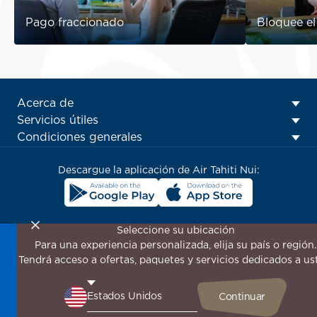
Pago fraccionado
Bloquee el
ATN:
Acerca de
Footer
Servicios útiles
menu
Condiciones generales
block
Descargue la aplicación de Air Tahiti Nui:
Seleccione su ubicación
Para una experiencia personalizada, elija su país o región.
¡Suscríbase a nuestro boletín de noticias para recibir las
Tendrá acceso a ofertas, paquetes y servicios dedicados a us
últimas novedades!
Sea el primero en recibir todas nuestras ofertas y
promociones especiales, descubra nuestros destinos y
encuentre inspiración para su próximo viaje.