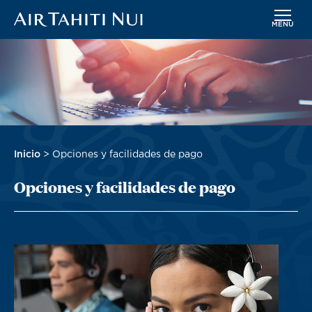
MENÚ
Saltar
Imagen
al
contenido
principal
Sobrescribir
Inicio
Opciones y facilidades de pago
enlaces
Opciones y facilidades de pago
de
ayuda
a
la
navegación