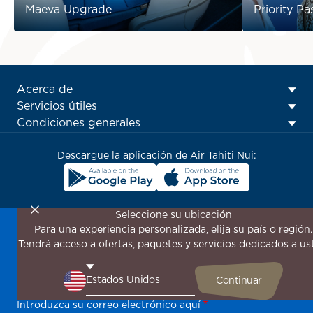
Maeva Upgrade
Priority Pa
ATN:
Acerca de
Footer
Servicios útiles
menu
Condiciones generales
block
Descargue la aplicación de Air Tahiti Nui:
Seleccione su ubicación
Para una experiencia personalizada, elija su país o región.
¡Suscríbase a nuestro boletín de noticias para recibir las
Tendrá acceso a ofertas, paquetes y servicios dedicados a us
últimas novedades!
Sea el primero en recibir todas nuestras ofertas y
promociones especiales, descubra nuestros destinos y
encuentre inspiración para su próximo viaje.
Introduzca su correo electrónico aquí