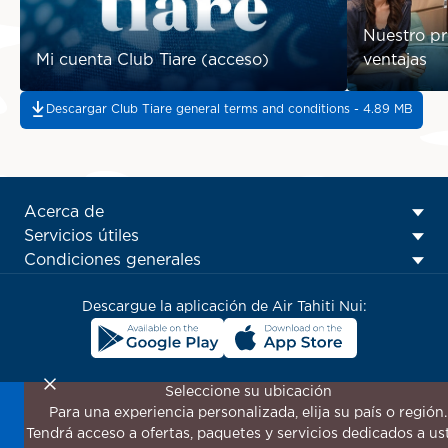
Nuestro pr
Mi cuenta Club Tiare (acceso)
ventajas
Descargar Club Tiare general terms and conditions - 4.89 MB
ATN:
Acerca de
Footer
Servicios útiles
menu
Condiciones generales
block
Descargue la aplicación de Air Tahiti Nui:
Seleccione su ubicación
Para una experiencia personalizada, elija su país o región.
¡Suscríbase a nuestro boletín de noticias para recibir las
Tendrá acceso a ofertas, paquetes y servicios dedicados a us
últimas novedades!