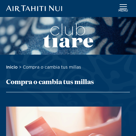
MENÚ
Saltar
Imagen
al
contenido
principal
Sobrescribir
Inicio
Compra o cambia tus millas
enlaces
Compra o cambia tus millas
de
ayuda
a
la
navegación