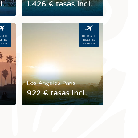
l.
1.426 €
tasas incl.
Image
RTA DE
OFERTA DE
LETES
BILLETES
AVIÓN
DE AVIÓN
Los Angeles Paris
922 €
tasas incl.