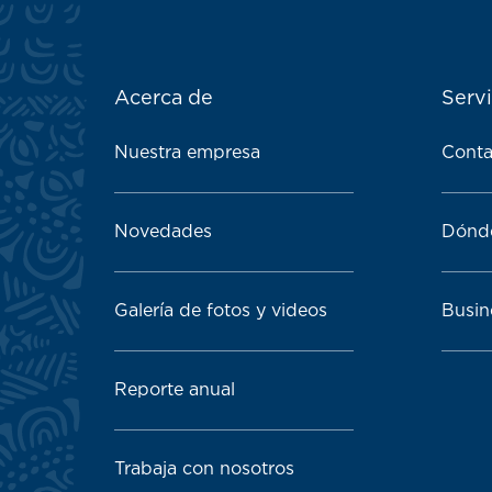
ATN:
Acerca de
Servi
Footer
menu
Nuestra empresa
Conta
block
Novedades
Dónd
Galería de fotos y videos
Busin
Reporte anual
Trabaja con nosotros