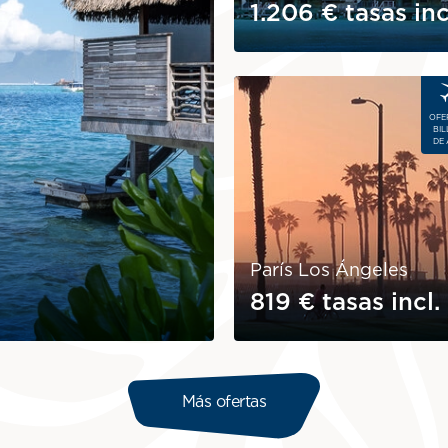
1.206 €
tasas inc
Image
OFE
BIL
DE 
París Los Ángeles
819 €
tasas incl.
Más ofertas