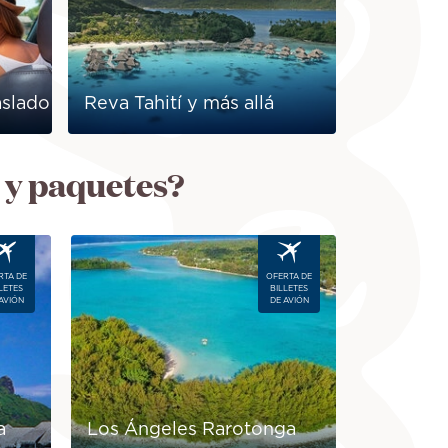
aslado
Reva Tahití y más allá
s y paquetes?
Image
RTA DE
OFERTA DE
LETES
BILLETES
AVIÓN
DE AVIÓN
a
Los Ángeles Rarotonga