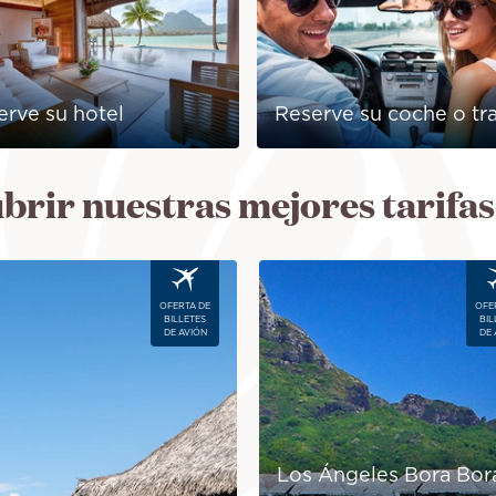
erve su hotel
Reserve su coche o tr
ubrir nuestras mejores tarifa
Image
OFERTA DE
OFE
BILLETES
BIL
DE AVIÓN
DE 
Los Ángeles Bora Bor