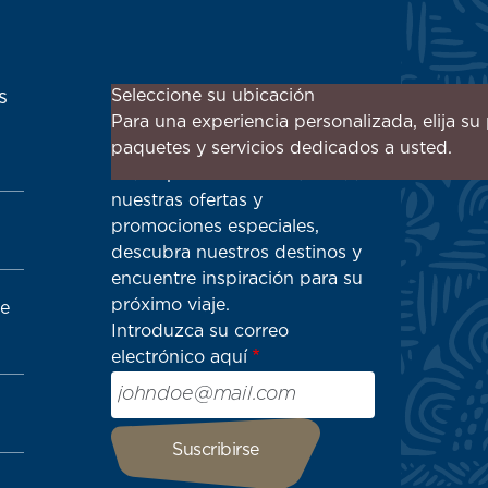
¡Suscríbase a nuestro boletín
Seleccione su ubicación
s
de noticias para recibir las
Para una experiencia personalizada, elija su 
últimas novedades!
paquetes y servicios dedicados a usted.
Sea el primero en recibir todas
nuestras ofertas y
promociones especiales,
descubra nuestros destinos y
encuentre inspiración para su
próximo viaje.
de
Introduzca su correo
electrónico aquí