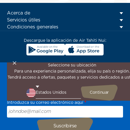
ATN:
Acerca de
Footer
Servicios útiles
menu
Condiciones generales
block
Descargue la aplicación de Air Tahiti Nui:
Seleccione su ubicación
Para una experiencia personalizada, elija su país o región.
¡Suscríbase a nuestro boletín de noticias para recibir las
Tendrá acceso a ofertas, paquetes y servicios dedicados a us
últimas novedades!
Sea el primero en recibir todas nuestras ofertas y
promociones especiales, descubra nuestros destinos y
encuentre inspiración para su próximo viaje.
Introduzca su correo electrónico aquí