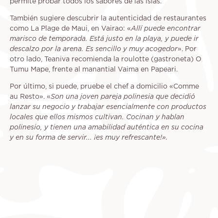
permite probar todos los sabores de las islas.
También sugiere descubrir la autenticidad de restaurantes
como La Plage de Maui, en Vairao: «
Allí puede encontrar
marisco de temporada. Está justo en la playa, y puede ir
descalzo por la arena. Es sencillo y muy acogedor
». Por
otro lado, Teaniva recomienda la roulotte (gastroneta) O
Tumu Mape, frente al manantial Vaima en Papeari.
Por último, si puede, pruebe el chef a domicilio «Comme
au Resto». «
Son una joven pareja polinesia que decidió
lanzar su negocio y trabajar esencialmente con productos
locales que ellos mismos cultivan. Cocinan y hablan
polinesio, y tienen una amabilidad auténtica en su cocina
y en su forma de servir... ¡es muy refrescante!».
Remote
video
URL