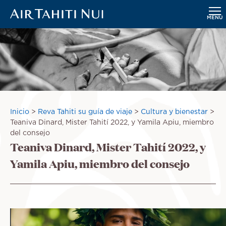
MENÚ
Saltar
al
contenido
principal
Sobrescribir
Inicio
Reva Tahiti su guía de viaje
Cultura y bienestar
enlaces
Teaniva Dinard, Mister Tahití 2022, y Yamila Apiu, miembro
de
del consejo
Teaniva Dinard, Mister Tahití 2022, y
ayuda
a
Yamila Apiu, miembro del consejo
la
navegación