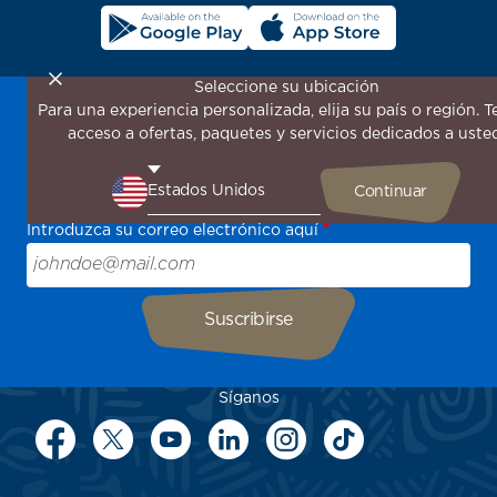
Seleccione su ubicación
Para una experiencia personalizada, elija su país o región. 
¡Suscríbase a nuestro boletín de noticias para recibir las
acceso a ofertas, paquetes y servicios dedicados a uste
últimas novedades!
Sea el primero en recibir todas nuestras ofertas y
promociones especiales, descubra nuestros destinos y
encuentre inspiración para su próximo viaje.
Introduzca su correo electrónico aquí
Síganos