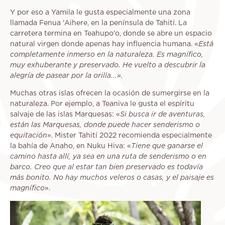
Y por eso a Yamila le gusta especialmente una zona
llamada Fenua 'Aihere, en la península de Tahití. La
carretera termina en Teahupo'o, donde se abre un espacio
natural virgen donde apenas hay influencia humana. «
Está
completamente inmerso en la naturaleza. Es magnífico,
muy exhuberante y preservado. He vuelto a descubrir la
alegría de pasear por la orilla...».
Muchas otras islas ofrecen la ocasión de sumergirse en la
naturaleza. Por ejemplo, a Teaniva le gusta el espíritu
salvaje de las islas Marquesas: «
Si busca ir de aventuras,
están las Marquesas, donde puede hacer senderismo o
equitación
». Mister Tahití 2022 recomienda especialmente
la bahía de Anaho, en Nuku Hiva: «
Tiene que ganarse el
camino hasta allí, ya sea en una ruta de senderismo o en
barco. Creo que al estar tan bien preservado es todavía
más bonito. No hay muchos veleros o casas, y el paisaje es
magnífico
».