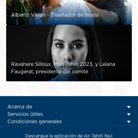
Alberto Vivian - Diseñador de moda
Ravahere Silloux, Miss Tahití 2023, y Leïana
Faugerat, presidenta del comité
ATN:
Acerca de
Footer
Servicios útiles
menu
Condiciones generales
block
Descargue la aplicación de Air Tahiti Nui: