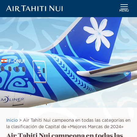
MENÚ
Saltar
Imagen
al
contenido
principal
Sobrescribir
Inicio
Air Tahiti Nui campeona en todas las categorías en
enlaces
la clasificación de Capital de «Mejores Marcas de 2024»
Air Tahiti Nui campeona en todas las
de