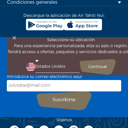
menu
Condiciones generales
block
Descargue la aplicación de Air Tahiti Nui:
Seleccione su ubicación
Para una experiencia personalizada, elija su país o región.
¡Suscríbase a nuestro boletín de noticias para recibir las
Tendrá acceso a ofertas, paquetes y servicios dedicados a us
últimas novedades!
Sea el primero en recibir todas nuestras ofertas y
promociones especiales, descubra nuestros destinos y
encuentre inspiración para su próximo viaje.
Introduzca su correo electrónico aquí
Síganos