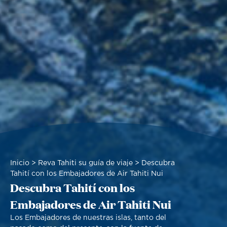
Sobrescribir
Inicio
Reva Tahiti su guía de viaje
Descubra
enlaces
Tahití con los Embajadores de Air Tahiti Nui
Descubra Tahití con los
de
ayuda
Embajadores de Air Tahiti Nui
a
la
Los Embajadores de nuestras islas, tanto del