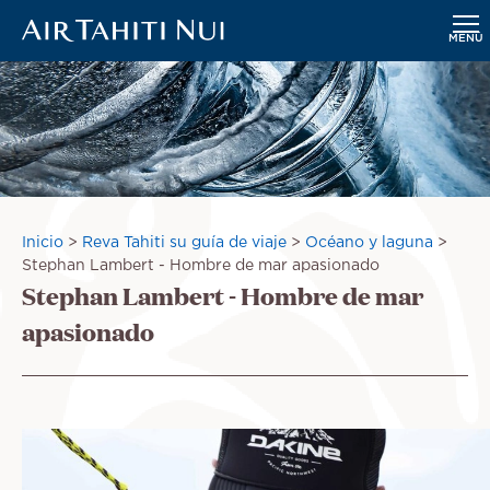
MENÚ
Saltar
al
contenido
principal
Sobrescribir
Inicio
Reva Tahiti su guía de viaje
Océano y laguna
enlaces
Stephan Lambert - Hombre de mar apasionado
Stephan Lambert - Hombre de mar
de
ayuda
apasionado
a
la
navegación