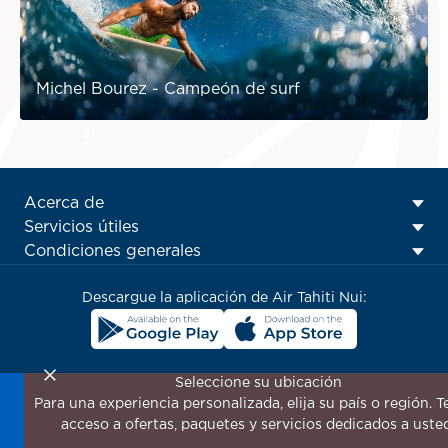
Michel Bourez - Campeón de surf
ATN:
Acerca de
Footer
Servicios útiles
menu
Condiciones generales
block
Descargue la aplicación de Air Tahiti Nui:
Seleccione su ubicación
Para una experiencia personalizada, elija su país o región. 
¡Suscríbase a nuestro boletín de noticias para recibir las
acceso a ofertas, paquetes y servicios dedicados a uste
últimas novedades!