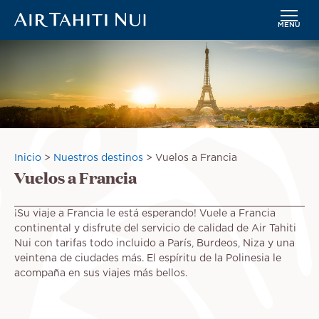
MENÚ
Saltar
Imagen
al
contenido
principal
Sobrescribir
Inicio
Nuestros destinos
Vuelos a Francia
Vuelos a Francia
enlaces
de
ayuda
¡Su viaje a Francia le está esperando! Vuele a Francia
a
continental y disfrute del servicio de calidad de Air Tahiti
la
Nui con tarifas todo incluido a París, Burdeos, Niza y una
navegación
veintena de ciudades más. El espíritu de la Polinesia le
acompaña en sus viajes más bellos.