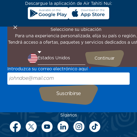
Descargue la aplicación de Air Tahiti Nui:
Seleccione su ubicación
Para una experiencia personalizada, elija su país o región.
¡Suscríbase a nuestro boletín de noticias para recibir las
Tendrá acceso a ofertas, paquetes y servicios dedicados a us
últimas novedades!
Sea el primero en recibir todas nuestras ofertas y
promociones especiales, descubra nuestros destinos y
encuentre inspiración para su próximo viaje.
Introduzca su correo electrónico aquí
Síganos