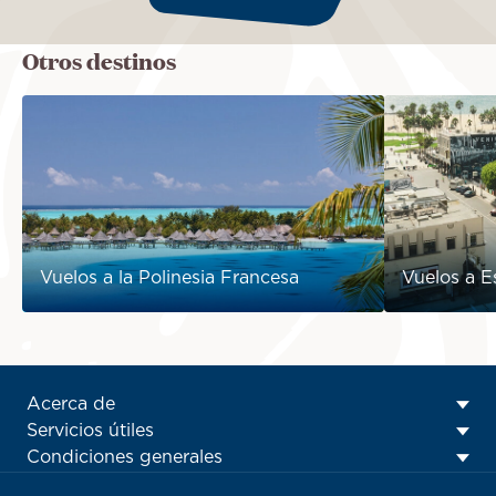
Otros destinos
Vuelos a la Polinesia Francesa
Vuelos a E
ATN:
Acerca de
Footer
Servicios útiles
menu
Condiciones generales
block