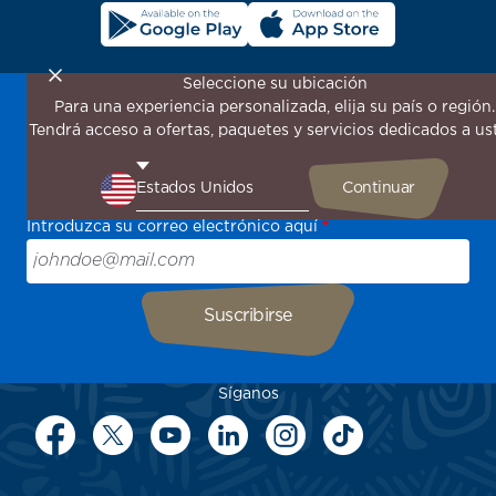
Seleccione su ubicación
Para una experiencia personalizada, elija su país o región.
¡Suscríbase a nuestro boletín de noticias para recibir las
Tendrá acceso a ofertas, paquetes y servicios dedicados a us
últimas novedades!
Sea el primero en recibir todas nuestras ofertas y
promociones especiales, descubra nuestros destinos y
encuentre inspiración para su próximo viaje.
Introduzca su correo electrónico aquí
Síganos