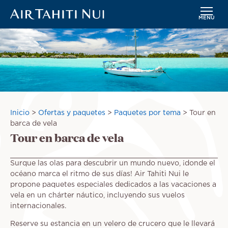
MENÚ
Saltar
Imagen
al
contenido
principal
Sobrescribir
Inicio
Ofertas y paquetes
Paquetes por tema
Tour en
enlaces
barca de vela
Tour en barca de vela
de
ayuda
a
Surque las olas para descubrir un mundo nuevo, ¡donde el
la
océano marca el ritmo de sus días! Air Tahiti Nui le
navegación
propone paquetes especiales dedicados a las vacaciones a
vela en un chárter náutico, incluyendo sus vuelos
internacionales.
Reserve su estancia en un velero de crucero que le llevará