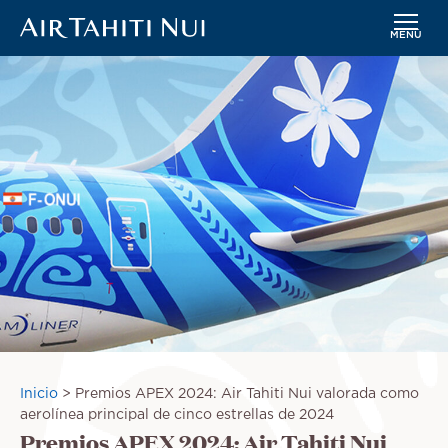
MENÚ
Saltar
Imagen
al
contenido
principal
Sobrescribir
Inicio
Premios APEX 2024: Air Tahiti Nui valorada como
enlaces
aerolínea principal de cinco estrellas de 2024
Premios APEX 2024: Air Tahiti Nui
de