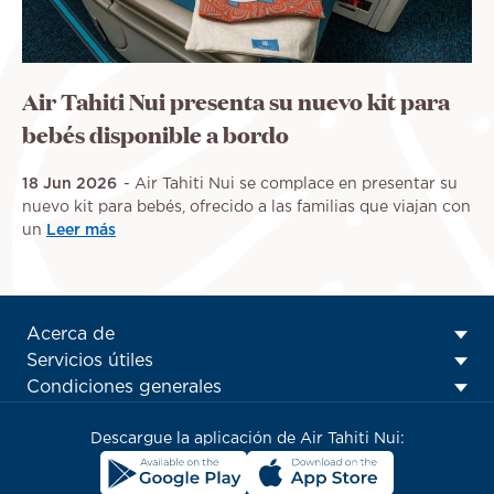
Air Tahiti Nui presenta su nuevo kit para
bebés disponible a bordo
18 Jun 2026
Air Tahiti Nui se complace en presentar su
nuevo kit para bebés, ofrecido a las familias que viajan con
un
Leer más
ATN:
Acerca de
Footer
Servicios útiles
menu
Condiciones generales
block
Descargue la aplicación de Air Tahiti Nui: