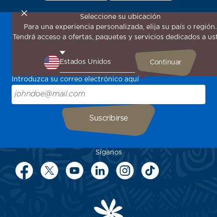
Seleccione su ubicación
Para una experiencia personalizada, elija su país o región.
¡Suscríbase a nuestro boletín de noticias para recibir las
Tendrá acceso a ofertas, paquetes y servicios dedicados a us
últimas novedades!
Sea el primero en recibir todas nuestras ofertas y
promociones especiales, descubra nuestros destinos y
encuentre inspiración para su próximo viaje.
Introduzca su correo electrónico aquí
Síganos