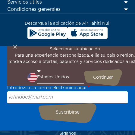
Footer
Servicios útiles
menu
Condiciones generales
block
Descargue la aplicación de Air Tahiti Nui:
Seleccione su ubicación
Para una experiencia personalizada, elija su país o región.
¡Suscríbase a nuestro boletín de noticias para recibir las
Tendrá acceso a ofertas, paquetes y servicios dedicados a us
últimas novedades!
Sea el primero en recibir todas nuestras ofertas y
promociones especiales, descubra nuestros destinos y
encuentre inspiración para su próximo viaje.
Introduzca su correo electrónico aquí
Síganos