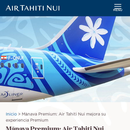
MENÚ
Saltar
Imagen
al
contenido
principal
Sobrescribir
Inicio
Mānava Premium: Air Tahiti Nui mejora su
enlaces
experiencia Premium
Mānava Premium: Air Tahiti Nui
de