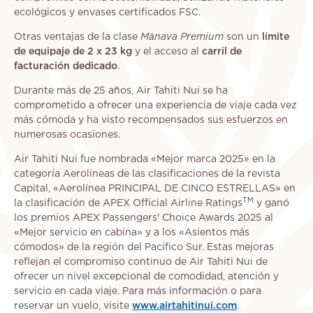
ecológicos y envases certificados FSC.
Otras ventajas de la clase
Mānava Premium
son un
límite
de equipaje de 2 x 23 kg
y el acceso al
carril de
facturación dedicado
.
Durante más de 25 años, Air Tahiti Nui se ha
comprometido a ofrecer una experiencia de viaje cada vez
más cómoda y ha visto recompensados sus esfuerzos en
numerosas ocasiones.
Air Tahiti Nui fue nombrada «Mejor marca 2025» en la
categoría Aerolíneas de las clasificaciones de la revista
Capital, «Aerolínea PRINCIPAL DE CINCO ESTRELLAS» en
TM
la clasificación de APEX Official Airline Ratings
y ganó
los premios APEX Passengers' Choice Awards 2025 al
«Mejor servicio en cabina» y a los «Asientos más
cómodos» de la región del Pacífico Sur. Estas mejoras
reflejan el compromiso continuo de Air Tahiti Nui de
ofrecer un nivel excepcional de comodidad, atención y
servicio en cada viaje. Para más información o para
reservar un vuelo, visite
www.airtahitinui.com
.