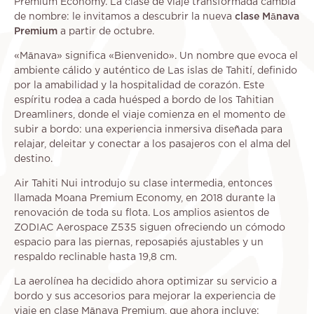
Premium Economy. La clase de viaje transformada cambia
de nombre: le invitamos a descubrir la nueva
clase Mānava
Premium
a partir de octubre.
«Mānava» significa «Bienvenido». Un nombre que evoca el
ambiente cálido y auténtico de Las islas de Tahití, definido
por la amabilidad y la hospitalidad de corazón. Este
espíritu rodea a cada huésped a bordo de los Tahitian
Dreamliners, donde el viaje comienza en el momento de
subir a bordo: una experiencia inmersiva diseñada para
relajar, deleitar y conectar a los pasajeros con el alma del
destino.
Air Tahiti Nui introdujo su clase intermedia, entonces
llamada Moana Premium Economy, en 2018 durante la
renovación de toda su flota. Los amplios asientos de
ZODIAC Aerospace Z535 siguen ofreciendo un cómodo
espacio para las piernas, reposapiés ajustables y un
respaldo reclinable hasta 19,8 cm.
La aerolínea ha decidido ahora optimizar su servicio a
bordo y sus accesorios para mejorar la experiencia de
viaje en clase Mānava Premium, que ahora incluye: