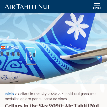
MENÚ
Saltar
Imagen
al
contenido
principal
Sobrescribir
Inicio
Cellars in the Sky 2020: Air Tahiti Nui gana tres
enlaces
medallas de oro por su carta de vinos
Cellars in the Sky 2020: Air Tahiti Nui
de