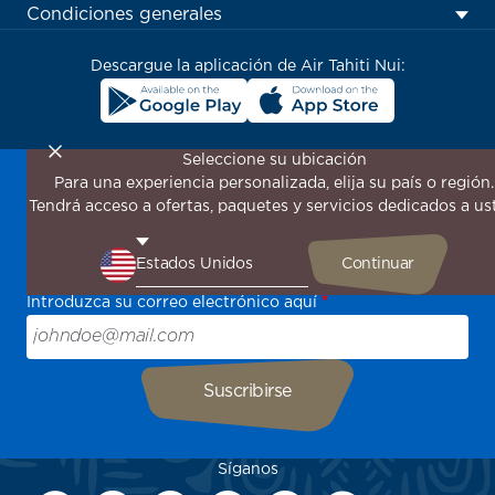
menu
Condiciones generales
block
Descargue la aplicación de Air Tahiti Nui:
Seleccione su ubicación
Para una experiencia personalizada, elija su país o región.
¡Suscríbase a nuestro boletín de noticias para recibir las
Tendrá acceso a ofertas, paquetes y servicios dedicados a us
últimas novedades!
Sea el primero en recibir todas nuestras ofertas y
promociones especiales, descubra nuestros destinos y
encuentre inspiración para su próximo viaje.
Introduzca su correo electrónico aquí
Síganos