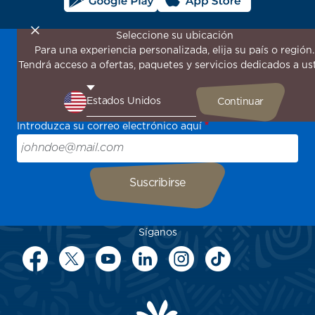
Seleccione su ubicación
Para una experiencia personalizada, elija su país o región.
¡Suscríbase a nuestro boletín de noticias para recibir las
Tendrá acceso a ofertas, paquetes y servicios dedicados a us
últimas novedades!
Sea el primero en recibir todas nuestras ofertas y
promociones especiales, descubra nuestros destinos y
encuentre inspiración para su próximo viaje.
Introduzca su correo electrónico aquí
Síganos