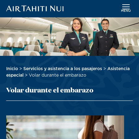
MENÚ
Saltar
Imagen
al
contenido
principal
Sobrescribir
Inicio
Servicios y asistencia a los pasajeros
Asistencia
enlaces
especial
Volar durante el embarazo
de
Volar durante el embarazo
ayuda
a
la
navegación