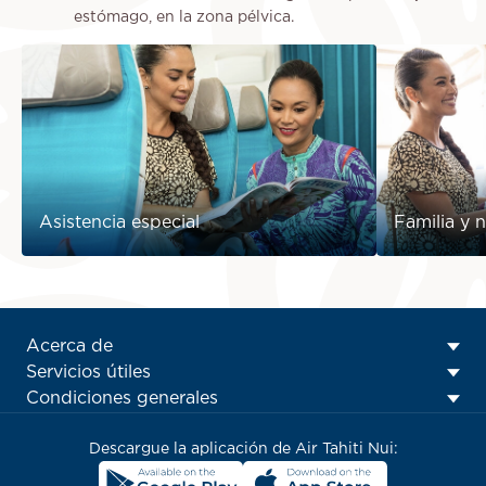
estómago, en la zona pélvica.
Asistencia especial
Familia y 
ATN:
Acerca de
Footer
Servicios útiles
menu
Condiciones generales
block
Descargue la aplicación de Air Tahiti Nui: