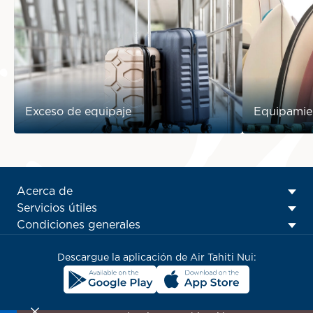
Exceso de equipaje
Equipamie
ATN:
Acerca de
Footer
Servicios útiles
menu
Condiciones generales
block
Descargue la aplicación de Air Tahiti Nui: