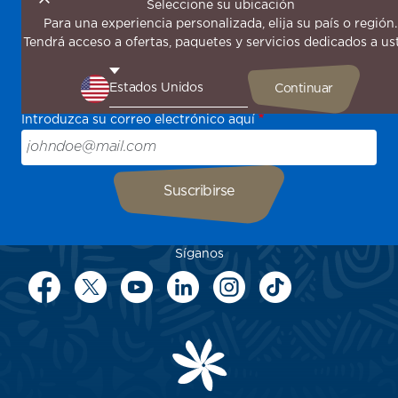
Seleccione su ubicación
Para una experiencia personalizada, elija su país o región.
¡Suscríbase a nuestro boletín de noticias para recibir las
Tendrá acceso a ofertas, paquetes y servicios dedicados a us
últimas novedades!
Sea el primero en recibir todas nuestras ofertas y
promociones especiales, descubra nuestros destinos y
encuentre inspiración para su próximo viaje.
Introduzca su correo electrónico aquí
Síganos