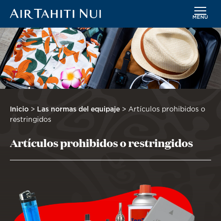
MENÚ
Saltar
Imagen
al
contenido
principal
Sobrescribir
Inicio
Las normas del equipaje
Artículos prohibidos o
enlaces
restringidos
de
Artículos prohibidos o restringidos
ayuda
a
la
navegación