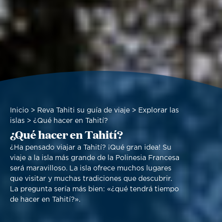
Sobrescribir
Inicio
Reva Tahiti su guía de viaje
Explorar las
enlaces
islas
¿Qué hacer en Tahití?
¿Qué hacer en Tahití?
de
ayuda
¿Ha pensado viajar a Tahití? ¡Qué gran idea! Su
a
viaje a la isla más grande de la Polinesia Francesa
la
será maravilloso. La isla ofrece muchos lugares
navegación
que visitar y muchas tradiciones que descubrir.
La pregunta sería más bien: «¿qué tendrá tiempo
de hacer en Tahití?».