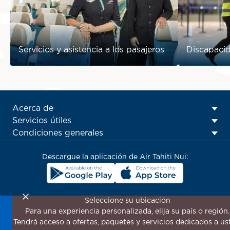
Servicios y asistencia a los pasajeros
Discapaci
ATN:
Acerca de
Footer
Servicios útiles
menu
Condiciones generales
block
Descargue la aplicación de Air Tahiti Nui:
Seleccione su ubicación
Para una experiencia personalizada, elija su país o región.
¡Suscríbase a nuestro boletín de noticias para recibir las
Tendrá acceso a ofertas, paquetes y servicios dedicados a us
últimas novedades!