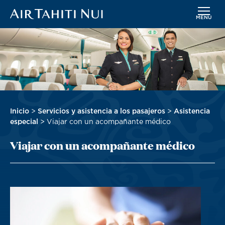
MENÚ
Saltar
Imagen
al
contenido
principal
Sobrescribir
Inicio
Servicios y asistencia a los pasajeros
Asistencia
enlaces
especial
Viajar con un acompañante médico
de
Viajar con un acompañante médico
ayuda
a
la
navegación